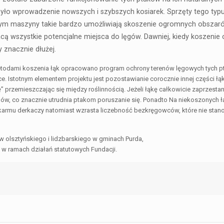
było wprowadzenie nowszych i szybszych kosiarek. Sprzęty tego typu
a tym maszyny takie bardzo umożliwiają skoszenie ogromnych obsza
cą wszystkie potencjalne miejsca do lęgów. Dawniej, kiedy koszenie
y znacznie dłużej.
todami koszenia łąk opracowano program ochrony terenów lęgowych tych p
 Istotnym elementem projektu jest pozostawianie corocznie innej części łąki,
 przemieszczając się między roślinnością. Jeżeli łąkę całkowicie zaprzestani
pędów, co znacznie utrudnia ptakom poruszanie się. Ponadto Na niekoszonych 
armu derkaczy natomiast wzrasta liczebność bezkręgowców, które nie stano
w olsztyńskiego i lidzbarskiego w gminach Purda,
o w ramach działań statutowych Fundacji.