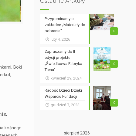
Ostatnie Artkuły
Przypominamy o
zakładce „Materiały do
pobrania”
0
i
luty 4, 2026
Zapraszamy do II
edycji projektu
„Świetlicowa Fabryka
0
mkami. Boki
Tlenu”
erkot,
kwiecień 29, 2024
Radość Dzieci Dzięki
Wsparciu Fundacji
0
grudzień 7, 2023
nie.
nia kośnego
sierpień 2026
 terenach