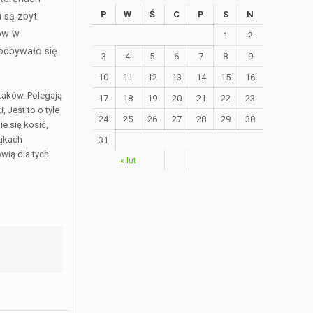
P
W
Ś
C
P
S
N
 są zbyt
rów w
1
2
 odbywało się
3
4
5
6
7
8
9
10
11
12
13
14
15
16
taków. Polegają
17
18
19
20
21
22
23
 Jest to o tyle
24
25
26
27
28
29
30
e się kosić,
łąkach
31
wią dla tych
« lut