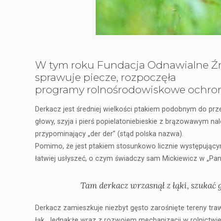
W tym roku Fundacja Odnawialne Źró
sprawuje piecze, rozpoczęła
programy rolnośrodowiskowe ochron
Derkacz jest średniej wielkości ptakiem podobnym do prz
głowy, szyja i pierś popielatoniebieskie z brązowawym n
przypominający „der der” (stąd polska nazwa).
Pomimo, że jest ptakiem stosunkowo licznie występujący
łatwiej usłyszeć, o czym świadczy sam Mickiewicz w „P
Tam derkacz wrzasnął z łąki, szukać 
Derkacz zamieszkuje niezbyt gęsto zarośnięte tereny tra
łąk. Jednakże wraz z rozwojem mechanizacji w rolnictwi