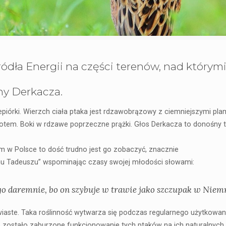
dła Energii na części terenów, nad którym
y Derkacza.
epiórki. Wierzch ciała ptaka jest rdzawobrązowy z ciemniejszymi pla
alotem. Boki w rdzawe poprzeczne prążki. Głos Derkacza to donośny t
m w Polsce to dość trudno jest go zobaczyć, znacznie
anu Tadeuszu” wspominając czasy swojej młodości słowami:
go daremnie, bo on szybuje w trawie jako szczupak w Niem
wiaste. Taka roślinność wytwarza się podczas regularnego użytkowa
e zostało zaburzone funkcjonowanie tych ptaków na ich naturalnych