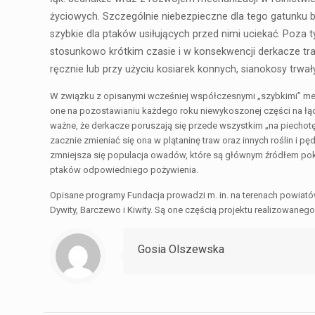
życiowych. Szczególnie niebezpieczne dla tego gatunku 
szybkie dla ptaków usiłujących przed nimi uciekać. Poz
stosunkowo krótkim czasie i w konsekwencji derkacze tra
ręcznie lub przy użyciu kosiarek konnych, sianokosy trwał
W związku z opisanymi wcześniej współczesnymi „szybkimi” me
one na pozostawianiu każdego roku niewykoszonej części na łące.
ważne, że derkacze poruszają się przede wszystkim „na piechotę”
zacznie zmieniać się ona w plątaninę traw oraz innych roślin i 
zmniejsza się populacja owadów, które są głównym źródłem pok
ptaków odpowiedniego pożywienia.
Opisane programy Fundacja prowadzi m. in. na terenach powiató
Dywity, Barczewo i Kiwity. Są one częścią projektu realizowaneg
Gosia Olszewska